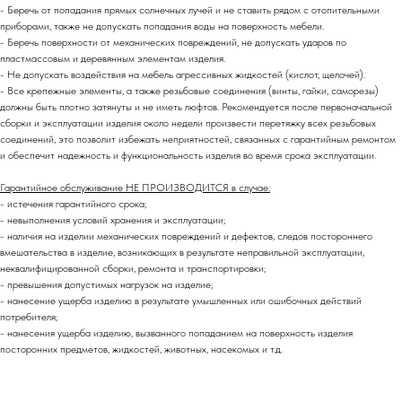
- Беречь от попадания прямых солнечных лучей и не ставить рядом с отопительными
приборами, также не допускать попадания воды на поверхность мебели.
- Беречь поверхности от механических повреждений, не допускать ударов по
пластмассовым и деревянным элементам изделия.
- Не допускать воздействия на мебель агрессивных жидкостей (кислот, щелочей).
- Все крепежные элементы, а также резьбовые соединения (винты, гайки, саморезы)
должны быть плотно затянуты и не иметь люфтов. Рекомендуется после первоначальной
сборки и эксплуатации изделия около недели произвести перетяжку всех резьбовых
соединений,
это позволит избежать неприятностей, связанных с гарантийным ремонтом
и обеспечит надежность и функциональность изделия во время срока эксплуатации.
Гарантийное обслуживание НЕ ПРОИЗВОДИТСЯ в случае:
- истечения гарантийного срока;
- невыполнения условий хранения и эксплуатации;
- наличия на изделии механических повреждений и дефектов, следов постороннего
вмешательства в изделие, возникающих в результате неправильной эксплуатации,
неквалифицированной сборки, ремонта и транспортировки;
- превышения допустимых нагрузок на изделие;
- нанесение ущерба изделию в результате умышленных или ошибочных действий
потребителя;
- нанесения ущерба изделию, вызванного попаданием на поверхность изделия
посторонних предметов, жидкостей, животных, насекомых и т.д.