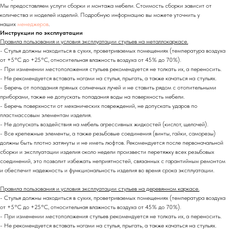
Мы предоставляем услуги сборки и монтажа мебели. Стоимость сборки зависит от
количества и моделей изделий. Подробную информацию вы можете уточнить у
наших
менеджеров
.
Инструкции по эксплуатации
Правила пользования и условия эксплуатации стульев на металлокаркасе.
- Стулья должны находиться в сухих, проветриваемых помещениях (температура воздуха
от +5°C до +25°C, относительная влажность воздуха от 45% до 70%).
- При изменении местоположения стульев рекомендуется не толкать их, а переносить.
- Не рекомендуется вставать ногами на стулья, прыгать, а также качаться на стульях.
- Беречь от попадания прямых солнечных лучей и не ставить рядом с отопительными
приборами, также не допускать попадания воды на поверхность мебели.
- Беречь поверхности от механических повреждений, не допускать ударов по
пластмассовым элементам изделия.
- Не допускать воздействия на мебель агрессивных жидкостей (кислот, щелочей).
- Все крепежные элементы, а также резьбовые соединения (винты, гайки, саморезы)
должны быть плотно затянуты и не иметь люфтов. Рекомендуется после первоначальной
сборки и эксплуатации изделия около недели произвести перетяжку всех резьбовых
соединений,
это позволит избежать неприятностей, связанных с гарантийным ремонтом
и обеспечит надежность и функциональность изделия во время срока эксплуатации.
Правила пользования и условия эксплуатации стульев на деревянном каркасе.
- Стулья должны находиться в сухих, проветриваемых помещениях (температура воздуха
от +5°C до +25°C, относительная влажность воздуха от 45% до 70%).
- При изменении местоположения стульев рекомендуется не толкать их, а переносить.
- Не рекомендуется вставать ногами на стулья, прыгать, а также качаться на стульях.