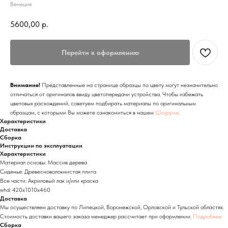
Венеция
5600,00
р.
Перейти к оформлению
Внимание!
Представленные на странице образцы по цвету могут незначительно
отличаться от оригиналов ввиду цветопередачи устройства. Чтобы избежать
цветовых расхождений, советуем подбирать материалы по оригинальным
образцам, с которыми Вы можете ознакомиться в нашем
Шоуруме
.
Характеристики
Доставка
Сборка
Инструкции по эксплуатации
Характеристики
Материал основы: Массив дерева
Сиденье: Древесноволокнистая плита
Все части: Акриловый лак и/или краска
whd: 420x1010x460
Доставка
Мы осуществляем доставку по Липецкой, Воронежской, Орловской и Тульской областях.
Стоимость доставки вашего заказа менеджер рассчитает при оформлении.
Подробнее
Сборка