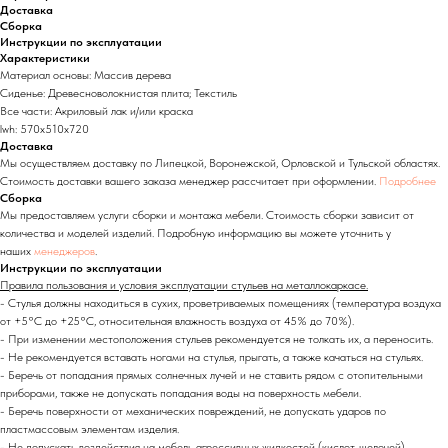
Доставка
Сборка
Инструкции по эксплуатации
Характеристики
Материал основы: Массив дерева
Сиденье: Древесноволокнистая плита; Текстиль
Все части: Акриловый лак и/или краска
lwh: 570x510x720
Доставка
Мы осуществляем доставку по Липецкой, Воронежской, Орловской и Тульской областях.
Стоимость доставки вашего заказа менеджер рассчитает при оформлении.
Подробнее
Сборка
Мы предоставляем услуги сборки и монтажа мебели. Стоимость сборки зависит от
количества и моделей изделий. Подробную информацию вы можете уточнить у
наших
менеджеров
.
Инструкции по эксплуатации
Правила пользования и условия эксплуатации стульев на металлокаркасе.
- Стулья должны находиться в сухих, проветриваемых помещениях (температура воздуха
от +5°C до +25°C, относительная влажность воздуха от 45% до 70%).
- При изменении местоположения стульев рекомендуется не толкать их, а переносить.
- Не рекомендуется вставать ногами на стулья, прыгать, а также качаться на стульях.
- Беречь от попадания прямых солнечных лучей и не ставить рядом с отопительными
приборами, также не допускать попадания воды на поверхность мебели.
- Беречь поверхности от механических повреждений, не допускать ударов по
пластмассовым элементам изделия.
- Не допускать воздействия на мебель агрессивных жидкостей (кислот, щелочей).