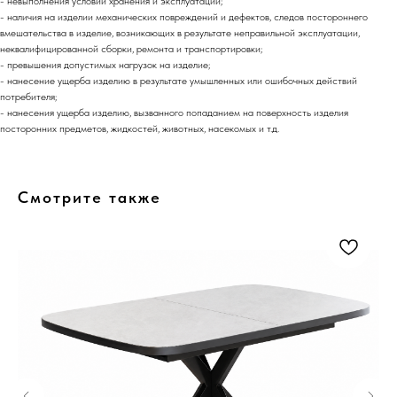
- невыполнения условий хранения и эксплуатации;
- наличия на изделии механических повреждений и дефектов, следов постороннего
вмешательства в изделие, возникающих в результате неправильной эксплуатации,
неквалифицированной сборки, ремонта и транспортировки;
- превышения допустимых нагрузок на изделие;
- нанесение ущерба изделию в результате умышленных или ошибочных действий
потребителя;
- нанесения ущерба изделию, вызванного попаданием на поверхность изделия
посторонних предметов, жидкостей, животных, насекомых и т.д.
Смотрите также