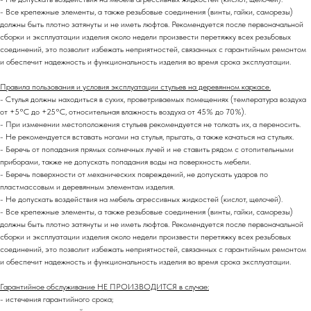
- Все крепежные элементы, а также резьбовые соединения (винты, гайки, саморезы)
должны быть плотно затянуты и не иметь люфтов. Рекомендуется после первоначальной
сборки и эксплуатации изделия около недели произвести перетяжку всех резьбовых
соединений,
это позволит избежать неприятностей, связанных с гарантийным ремонтом
и обеспечит надежность и функциональность изделия во время срока эксплуатации.
Правила пользования и условия эксплуатации стульев на деревянном каркасе.
- Стулья должны находиться в сухих, проветриваемых помещениях (температура воздуха
от +5°C до +25°C, относительная влажность воздуха от 45% до 70%).
- При изменении местоположения стульев рекомендуется не толкать их, а переносить.
- Не рекомендуется вставать ногами на стулья, прыгать, а также качаться на стульях.
- Беречь от попадания прямых солнечных лучей и не ставить рядом с отопительными
приборами, также не допускать попадания воды на поверхность мебели.
- Беречь поверхности от механических повреждений, не допускать ударов по
пластмассовым и деревянным элементам изделия.
- Не допускать воздействия на мебель агрессивных жидкостей (кислот, щелочей).
- Все крепежные элементы, а также резьбовые соединения (винты, гайки, саморезы)
должны быть плотно затянуты и не иметь люфтов. Рекомендуется после первоначальной
сборки и эксплуатации изделия около недели произвести перетяжку всех резьбовых
соединений,
это позволит избежать неприятностей, связанных с гарантийным ремонтом
и обеспечит надежность и функциональность изделия во время срока эксплуатации.
Гарантийное обслуживание НЕ ПРОИЗВОДИТСЯ в случае:
- истечения гарантийного срока;