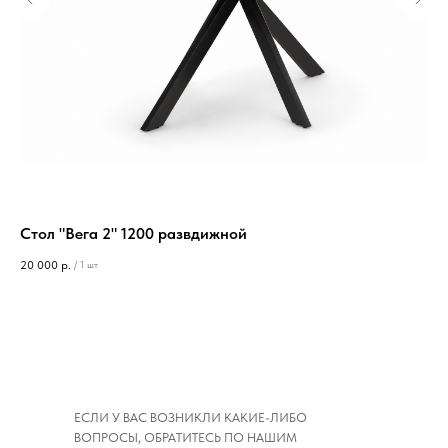
Стол "Вега 2" 1200 развдижной
Ст
20 000
р.
50 
/
1 шт
ЕСЛИ У ВАС ВОЗНИКЛИ КАКИЕ-ЛИБО
ВОПРОСЫ, ОБРАТИТЕСЬ ПО НАШИМ