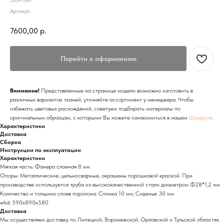
StolProm
Артикул:
7600,00
р.
Перейти к оформлению
Внимание!
Представленные на странице модели возможно изготовить в
различных вариантах тканей, уточняйте ассортимент у менеджера. Чтобы
избежать цветовых расхождений, советуем подбирать материалы по
оригинальным образцам, с которыми Вы можете ознакомиться в нашем
Шоуруме
.
Характеристики
Доставка
Сборка
Инструкции по эксплуатации
Характеристики
Мягкая часть: Фанера слоеная 8 мм
Опоры: Металлические, цельносварные, окрашены порошковой краской. При
производстве используется труба из высококачественной стали диаметром Ф28*1,2 мм
Количество и толщина слоев поролона: Спинка 10 мм; Сиденье 30 мм
whd: 590x890x580
Доставка
Мы осуществляем доставку по Липецкой, Воронежской, Орловской и Тульской областях.