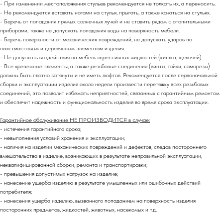
- При изменении местоположения стульев рекомендуется не толкать их, а переносить.
- Не рекомендуется вставать ногами на стулья, прыгать, а также качаться на стульях.
- Беречь от попадания прямых солнечных лучей и не ставить рядом с отопительными
приборами, также не допускать попадания воды на поверхность мебели.
- Беречь поверхности от механических повреждений, не допускать ударов по
пластмассовым и деревянным элементам изделия.
- Не допускать воздействия на мебель агрессивных жидкостей (кислот, щелочей).
- Все крепежные элементы, а также резьбовые соединения (винты, гайки, саморезы)
должны быть плотно затянуты и не иметь люфтов. Рекомендуется после первоначальной
сборки и эксплуатации изделия около недели произвести перетяжку всех резьбовых
соединений,
это позволит избежать неприятностей, связанных с гарантийным ремонтом
и обеспечит надежность и функциональность изделия во время срока эксплуатации.
Гарантийное обслуживание НЕ ПРОИЗВОДИТСЯ в случае:
- истечения гарантийного срока;
- невыполнения условий хранения и эксплуатации;
- наличия на изделии механических повреждений и дефектов, следов постороннего
вмешательства в изделие, возникающих в результате неправильной эксплуатации,
неквалифицированной сборки, ремонта и транспортировки;
- превышения допустимых нагрузок на изделие;
- нанесение ущерба изделию в результате умышленных или ошибочных действий
потребителя;
- нанесения ущерба изделию, вызванного попаданием на поверхность изделия
посторонних предметов, жидкостей, животных, насекомых и т.д.