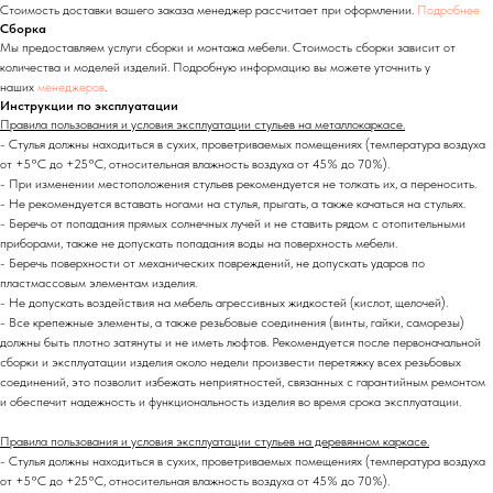
Стоимость доставки вашего заказа менеджер рассчитает при оформлении.
Подробнее
Сборка
Мы предоставляем услуги сборки и монтажа мебели. Стоимость сборки зависит от
количества и моделей изделий. Подробную информацию вы можете уточнить у
наших
менеджеров
.
Инструкции по эксплуатации
Правила пользования и условия эксплуатации стульев на металлокаркасе.
- Стулья должны находиться в сухих, проветриваемых помещениях (температура воздуха
от +5°C до +25°C, относительная влажность воздуха от 45% до 70%).
- При изменении местоположения стульев рекомендуется не толкать их, а переносить.
- Не рекомендуется вставать ногами на стулья, прыгать, а также качаться на стульях.
- Беречь от попадания прямых солнечных лучей и не ставить рядом с отопительными
приборами, также не допускать попадания воды на поверхность мебели.
- Беречь поверхности от механических повреждений, не допускать ударов по
пластмассовым элементам изделия.
- Не допускать воздействия на мебель агрессивных жидкостей (кислот, щелочей).
- Все крепежные элементы, а также резьбовые соединения (винты, гайки, саморезы)
должны быть плотно затянуты и не иметь люфтов. Рекомендуется после первоначальной
сборки и эксплуатации изделия около недели произвести перетяжку всех резьбовых
соединений,
это позволит избежать неприятностей, связанных с гарантийным ремонтом
и обеспечит надежность и функциональность изделия во время срока эксплуатации.
Правила пользования и условия эксплуатации стульев на деревянном каркасе.
- Стулья должны находиться в сухих, проветриваемых помещениях (температура воздуха
от +5°C до +25°C, относительная влажность воздуха от 45% до 70%).