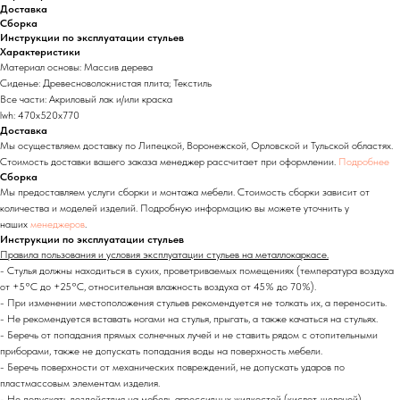
Доставка
Сборка
Инструкции по эксплуатации стульев
Характеристики
Материал основы: Массив дерева
Сиденье: Древесноволокнистая плита; Текстиль
Все части: Акриловый лак и/или краска
lwh: 470x520x770
Доставка
Мы осуществляем доставку по Липецкой, Воронежской, Орловской и Тульской областях.
Стоимость доставки вашего заказа менеджер рассчитает при оформлении.
Подробнее
Сборка
Мы предоставляем услуги сборки и монтажа мебели. Стоимость сборки зависит от
количества и моделей изделий. Подробную информацию вы можете уточнить у
наших
менеджеров
.
Инструкции по эксплуатации стульев
Правила пользования и условия эксплуатации стульев на металлокаркасе.
- Стулья должны находиться в сухих, проветриваемых помещениях (температура воздуха
от +5°C до +25°C, относительная влажность воздуха от 45% до 70%).
- При изменении местоположения стульев рекомендуется не толкать их, а переносить.
- Не рекомендуется вставать ногами на стулья, прыгать, а также качаться на стульях.
- Беречь от попадания прямых солнечных лучей и не ставить рядом с отопительными
приборами, также не допускать попадания воды на поверхность мебели.
- Беречь поверхности от механических повреждений, не допускать ударов по
пластмассовым элементам изделия.
- Не допускать воздействия на мебель агрессивных жидкостей (кислот, щелочей).