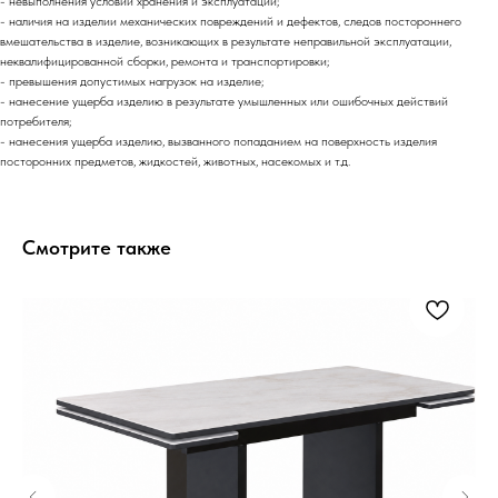
- невыполнения условий хранения и эксплуатации;
- наличия на изделии механических повреждений и дефектов, следов постороннего
вмешательства в изделие, возникающих в результате неправильной эксплуатации,
неквалифицированной сборки, ремонта и транспортировки;
- превышения допустимых нагрузок на изделие;
- нанесение ущерба изделию в результате умышленных или ошибочных действий
потребителя;
- нанесения ущерба изделию, вызванного попаданием на поверхность изделия
посторонних предметов, жидкостей, животных, насекомых и т.д.
Смотрите также