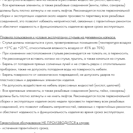
- Все крепежные элементы, а также резьбовые соединения (винты, гайки, саморезы)
должны быть плотно затянуты и не иметь люфтов. Рекомендуется после первоначальной
сборки и эксплуатации изделия около недели произвести перетяжку всех резьбовых
соединений,
это позволит избежать неприятностей, связанных с гарантийным ремонтом
и обеспечит надежность и функциональность изделия во время срока эксплуатации.
Правила пользования и условия эксплуатации стульев на деревянном каркасе.
- Стулья должны находиться в сухих, проветриваемых помещениях (температура воздуха
от +5°C до +25°C, относительная влажность воздуха от 45% до 70%).
- При изменении местоположения стульев рекомендуется не толкать их, а переносить.
- Не рекомендуется вставать ногами на стулья, прыгать, а также качаться на стульях.
- Беречь от попадания прямых солнечных лучей и не ставить рядом с отопительными
приборами, также не допускать попадания воды на поверхность мебели.
- Беречь поверхности от механических повреждений, не допускать ударов по
пластмассовым и деревянным элементам изделия.
- Не допускать воздействия на мебель агрессивных жидкостей (кислот, щелочей).
- Все крепежные элементы, а также резьбовые соединения (винты, гайки, саморезы)
должны быть плотно затянуты и не иметь люфтов. Рекомендуется после первоначальной
сборки и эксплуатации изделия около недели произвести перетяжку всех резьбовых
соединений,
это позволит избежать неприятностей, связанных с гарантийным ремонтом
и обеспечит надежность и функциональность изделия во время срока эксплуатации.
Гарантийное обслуживание НЕ ПРОИЗВОДИТСЯ в случае:
- истечения гарантийного срока;