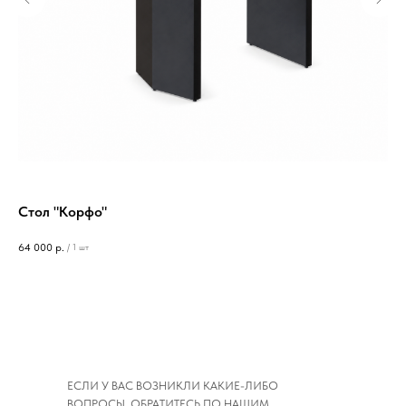
Стол "Корфо"
Ст
64 000
р.
82 
/
1 шт
ЕСЛИ У ВАС ВОЗНИКЛИ КАКИЕ-ЛИБО
ВОПРОСЫ, ОБРАТИТЕСЬ ПО НАШИМ