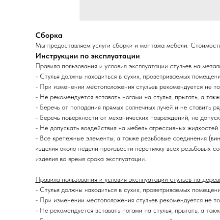
Сборка
Мы предоставляем услуги сборки и монтажа мебели. Стоимост
Инструкции по эксплуатации
Правила пользования и условия эксплуатации стульев на метал
- Стулья должны находиться в сухих, проветриваемых помещен
- При изменении местоположения стульев рекомендуется не тол
- Не рекомендуется вставать ногами на стулья, прыгать, а такж
- Беречь от попадания прямых солнечных лучей и не ставить р
- Беречь поверхности от механических повреждений, не допус
- Не допускать воздействия на мебель агрессивных жидкостей (
- Все крепежные элементы, а также резьбовые соединения (вин
изделия около недели произвести перетяжку всех резьбовых с
изделия во время срока эксплуатации.
Правила пользования и условия эксплуатации стульев на дерев
- Стулья должны находиться в сухих, проветриваемых помещен
- При изменении местоположения стульев рекомендуется не тол
- Не рекомендуется вставать ногами на стулья, прыгать, а такж