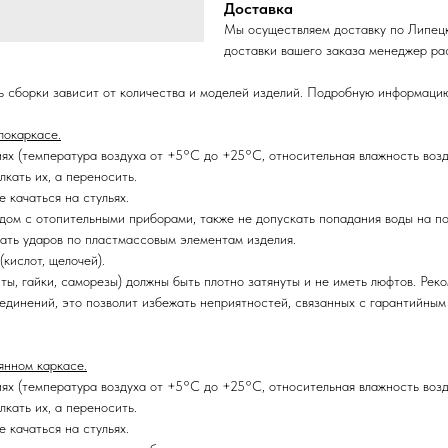
Доставка
Мы осуществляем доставку по Липецк
доставки вашего заказа менеджер ра
ь сборки зависит от количества и моделей изделий. Подробную информаци
локаркасе.
иях (температура воздуха от +5°C до +25°C, относительная влажность воз
кать их, а переносить.
е качаться на стульях.
ядом с отопительными приборами, также не допускать попадания воды на п
кать ударов по пластмассовым элементам изделия.
кислот, щелочей).
ты, гайки, саморезы) должны быть плотно затянуты и не иметь люфтов. Ре
оединений,
это позволит избежать неприятностей, связанных с гарантийны
янном каркасе.
иях (температура воздуха от +5°C до +25°C, относительная влажность воз
кать их, а переносить.
е качаться на стульях.