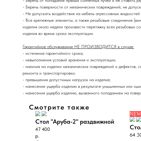
- Беречь от попадания прямых солнечных лучей и не ставить р
- Беречь поверхности от механических повреждений, не допус
- Не допускать воздействия на мебель агрессивных жидкостей (
- Все крепежные элементы, а также резьбовые соединения (вин
изделия около недели произвести перетяжку всех резьбовых с
изделия во время срока эксплуатации.
Гарантийное обслуживание НЕ ПРОИЗВОДИТСЯ в случае:
- истечения гарантийного срока;
- невыполнения условий хранения и эксплуатации;
- наличия на изделии механических повреждений и дефектов, с
ремонта и транспортировки;
- превышения допустимых нагрузок на изделие;
- нанесение ущерба изделию в результате умышленных или оши
- нанесения ущерба изделию, вызванного попаданием на поверх
Смотрите также
NE
здвижной
Стол "Аруба-2" раздвижной
Сто
47 400
64 3
р.