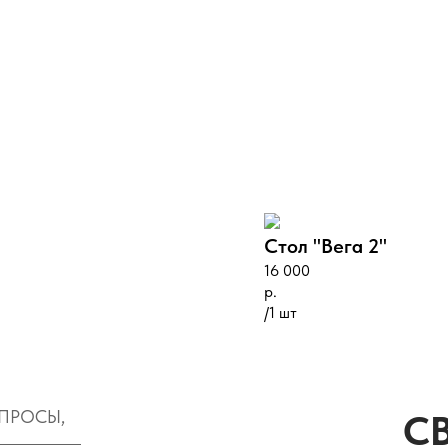
Стол "Вега 2"
16 000
р.
/
1 шт
ОПРОСЫ,
С