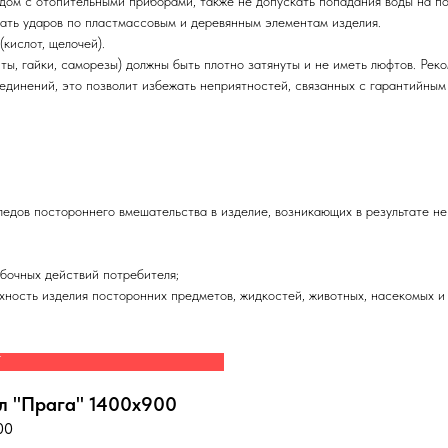
ядом с отопительными приборами, также не допускать попадания воды на п
кать ударов по пластмассовым и деревянным элементам изделия.
кислот, щелочей).
ты, гайки, саморезы) должны быть плотно затянуты и не иметь люфтов. Ре
оединений,
это позволит избежать неприятностей, связанных с гарантийны
ледов постороннего вмешательства в изделие, возникающих в результате н
бочных действий потребителя;
ность изделия посторонних предметов, жидкостей, животных, насекомых и т
W
л "Прага" 1400х900
00