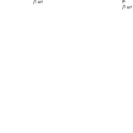
р.
/
1 шт
/
1 шт