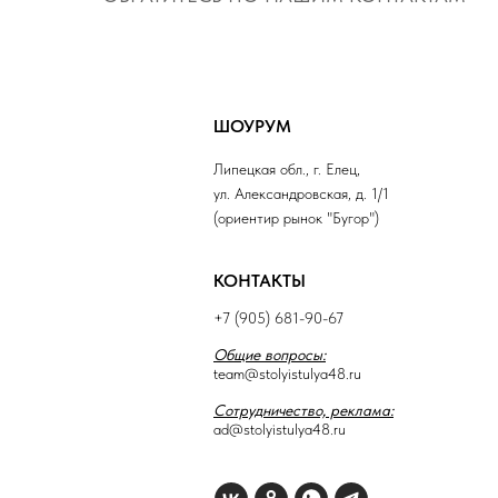
ШОУРУМ
Липецкая обл., г. Елец,
ул. Александровская, д. 1/1
(ориентир рынок "Бугор")
КОНТАКТЫ
+7 (905) 681-90-67
Общие вопросы:
team@stolyistulya48.ru
Сотрудничество, реклама:
ad@stolyistulya48.ru