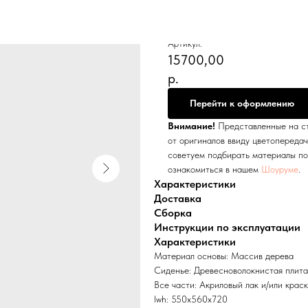
Стул "Комфорт-35
Венеция
Артикул:
15700,00
р.
Перейти к оформлению
Внимание!
Представленные на ст
от оригиналов ввиду цветопереда
советуем подбирать материалы по
ознакомиться в нашем
Шоуруме
.
Характеристики
Доставка
Сборка
Инструкции по эксплуатации
Характеристики
Материал основы: Массив дерева
Сиденье: Древесноволокнистая плита
Все части: Акриловый лак и/или крас
lwh: 550x560x720