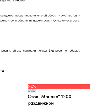
оверхность мебели.
комендуется после первоначальной сборки и эксплуатации
м ремонтом и обеспечит надежность и функциональность
еправильной эксплуатации, неквалифицированной сборки,
.д.
NEW
NE
Стол "Монако" 1200
Сто
раздвижной
раз