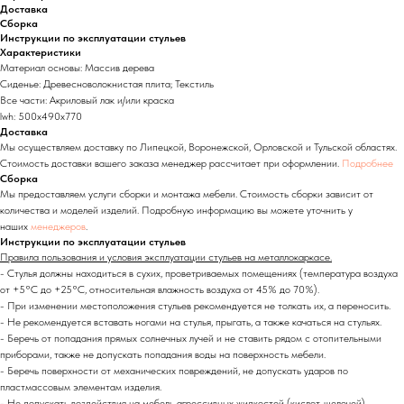
Доставка
Сборка
Инструкции по эксплуатации стульев
Характеристики
Материал основы: Массив дерева
Сиденье: Древесноволокнистая плита; Текстиль
Все части: Акриловый лак и/или краска
lwh: 500x490x770
Доставка
Мы осуществляем доставку по Липецкой, Воронежской, Орловской и Тульской областях.
Стоимость доставки вашего заказа менеджер рассчитает при оформлении.
Подробнее
Сборка
Мы предоставляем услуги сборки и монтажа мебели. Стоимость сборки зависит от
количества и моделей изделий. Подробную информацию вы можете уточнить у
наших
менеджеров
.
Инструкции по эксплуатации стульев
Правила пользования и условия эксплуатации стульев на металлокаркасе.
- Стулья должны находиться в сухих, проветриваемых помещениях (температура воздуха
от +5°C до +25°C, относительная влажность воздуха от 45% до 70%).
- При изменении местоположения стульев рекомендуется не толкать их, а переносить.
- Не рекомендуется вставать ногами на стулья, прыгать, а также качаться на стульях.
- Беречь от попадания прямых солнечных лучей и не ставить рядом с отопительными
приборами, также не допускать попадания воды на поверхность мебели.
- Беречь поверхности от механических повреждений, не допускать ударов по
пластмассовым элементам изделия.
- Не допускать воздействия на мебель агрессивных жидкостей (кислот, щелочей).