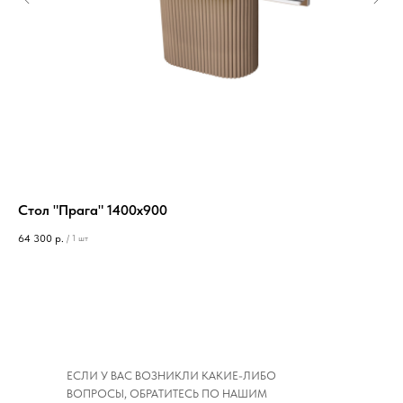
Стол "Прага" 1400х900
Ст
64 300
р.
60 
/
1 шт
ЕСЛИ У ВАС ВОЗНИКЛИ КАКИЕ-ЛИБО
ВОПРОСЫ, ОБРАТИТЕСЬ ПО НАШИМ