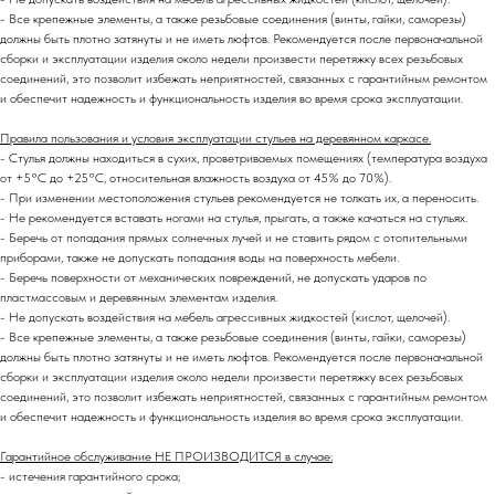
- Все крепежные элементы, а также резьбовые соединения (винты, гайки, саморезы)
должны быть плотно затянуты и не иметь люфтов. Рекомендуется после первоначальной
сборки и эксплуатации изделия около недели произвести перетяжку всех резьбовых
соединений,
это позволит избежать неприятностей, связанных с гарантийным ремонтом
и обеспечит надежность и функциональность изделия во время срока эксплуатации.
Правила пользования и условия эксплуатации стульев на деревянном каркасе.
- Стулья должны находиться в сухих, проветриваемых помещениях (температура воздуха
от +5°C до +25°C, относительная влажность воздуха от 45% до 70%).
- При изменении местоположения стульев рекомендуется не толкать их, а переносить.
- Не рекомендуется вставать ногами на стулья, прыгать, а также качаться на стульях.
- Беречь от попадания прямых солнечных лучей и не ставить рядом с отопительными
приборами, также не допускать попадания воды на поверхность мебели.
- Беречь поверхности от механических повреждений, не допускать ударов по
пластмассовым и деревянным элементам изделия.
- Не допускать воздействия на мебель агрессивных жидкостей (кислот, щелочей).
- Все крепежные элементы, а также резьбовые соединения (винты, гайки, саморезы)
должны быть плотно затянуты и не иметь люфтов. Рекомендуется после первоначальной
сборки и эксплуатации изделия около недели произвести перетяжку всех резьбовых
соединений,
это позволит избежать неприятностей, связанных с гарантийным ремонтом
и обеспечит надежность и функциональность изделия во время срока эксплуатации.
Гарантийное обслуживание НЕ ПРОИЗВОДИТСЯ в случае:
- истечения гарантийного срока;