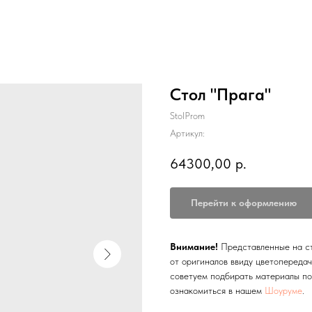
Стол "Прага"
StolProm
Артикул:
64300,00
р.
Перейти к оформлению
Внимание!
Представленные на ст
от оригиналов ввиду цветопереда
советуем подбирать материалы по
ознакомиться в нашем
Шоуруме
.