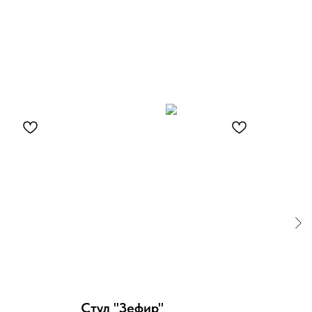
N
Стул "Зефир"
Сту