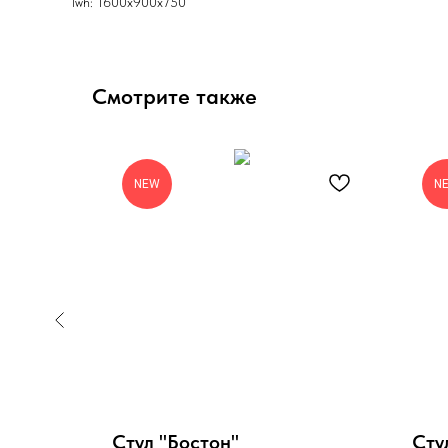
lwh: 1600x900x750
Смотрите также
NEW
N
Стул "Бостон"
Сту