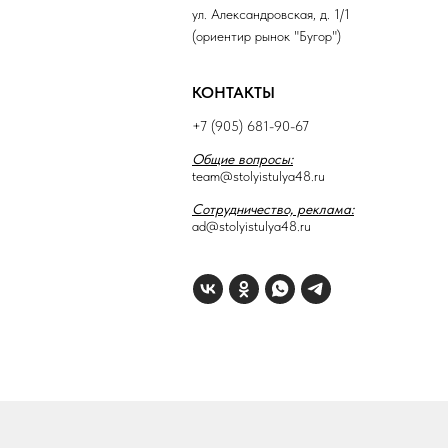
ул. Александровская, д. 1/1
(ориентир рынок "Бугор")
КОНТАКТЫ
+7 (905) 681-90-67
Общие вопросы:
team@stolyistulya48.ru
Сотрудничество, реклама:
ad@stolyistulya48.ru