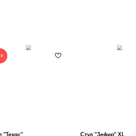
EW
л "Техас"
Стул "Зефир" XL