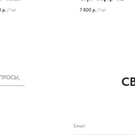
0
р.
7 800
р.
/
1 шт
/
1 шт
ОПРОСЫ,
С
Email