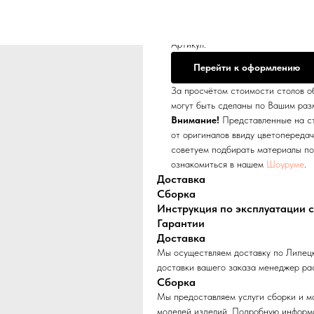
Стол "Гранд-5" ра
Венеция
Артикул:
Перейти к оформлению
За просчётом стоимости столов о
могут быть сделаны по Вашим раз
Внимание!
Представленные на ст
от оригиналов ввиду цветопереда
советуем подбирать материалы по
ознакомиться в нашем
Шоуруме
.
Доставка
Сборка
Инструкция по эксплуатации 
Гарантии
Доставка
Мы осуществляем доставку по Липецк
доставки вашего заказа менеджер ра
Сборка
Мы предоставляем услуги сборки и м
моделей изделий. Подробную информ