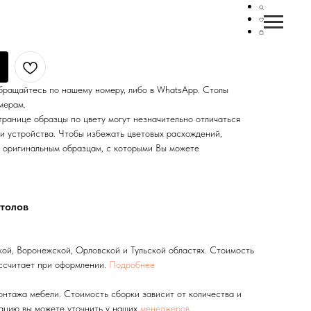
здвижной
бращайтесь по нашему номеру, либо в WhatsApp. Столы
мерам.
ранице образцы по цвету могут незначительно отличаться
чи устройства. Чтобы избежать цветовых расхождений,
 оригинальным образцам, с которыми Вы можете
столов
ой, Воронежской, Орловской и Тульской областях. Стоимость
ссчитает при оформлении.
Подробнее
онтажа мебели. Стоимость сборки зависит от количества и
ацию вы можете уточнить у наших
менеджеров
.