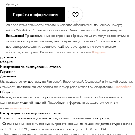
Артикул:
Перейти к оформлению
За просчётом стоимости столов из массива обращайтесь по нашему номеру,
либо в WhatsApp. Столы из массива могут быть сделаны по Вашим размерам.
Внимание!
Представленные на странице образцы по цвету могут незначительно
отличаться от оригиналов ввиду цветопередачи устройства. Чтобы избежать
цветовых расхождений, советуем подбирать материалы по оригинальным
образцам, с которыми Вы можете ознакомиться в нашем
Шоуруме
.
Доставка
Сборка
Инструкция по эксплуатации столов
Гарантии
Доставка
Мы осуществляем доставку по Липецкой, Воронежской, Орловской и Тульской областях.
Стоимость доставки вашего заказа менеджер рассчитает при оформлении.
Подробнее
Сборка
Мы предоставляем услуги сборки и монтажа мебели. Стоимость сборки зависит от
количества и моделей изделий. Подробную информацию вы можете уточнить у
наших
менеджеров
.
Инструкция по эксплуатации столов
Правила пользования и условия эксплуатации столов на металлокаркасе.
- Столы должны находиться в сухих, проветриваемых помещениях (температура воздуха
от +5°C до +25°C, относительная влажность воздуха от 45% до 70%).
- При изменении местоположения столы рекомендуется не толкать их, а переносить.