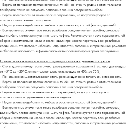
- Беречь от попадания прямых солнечных лучей и не ставить рядом с отопительными
приборами, также не допускать попадания воды на поверхность мебели.
- Беречь поверхности от механических повреждений, не допускать ударов по
пластмассовым элементам изделия.
- Не допускать воздействия на мебель агрессивных жидкостей (кислот, щелочей).
- Все крепежные элементы, а также резьбовые соединения (винты, гайки, саморезы)
должны быть плотно затянуты и не иметь люфтов. Рекомендуется после первоначальной
сборки и эксплуатации изделия около недели произвести перетяжку всех резьбовых
соединений,
это позволит избежать неприятностей, связанных с гарантийным ремонтом
и обеспечит надежность и функциональность изделия во время срока эксплуатации.
Правила пользования и условия эксплуатации столов на деревянном каркасе.
- Столы должны находиться в сухих, проветриваемых помещениях (температура воздуха
от +5°C до +25°C, относительная влажность воздуха от 45% до 70%).
- При изменении местоположения столы рекомендуется не толкать их, а переносить.
- Беречь от попадания прямых солнечных лучей и не ставить рядом с отопительными
приборами, также не допускать попадания воды на поверхность мебели.
- Беречь поверхности от механических повреждений, не допускать ударов по
пластмассовым и деревянным элементам изделия.
- Не допускать воздействия на мебель агрессивных жидкостей (кислот, щелочей).
- Все крепежные элементы, а также резьбовые соединения (винты, гайки, саморезы)
должны быть плотно затянуты и не иметь люфтов. Рекомендуется после первоначальной
сборки и эксплуатации изделия около недели произвести перетяжку всех резьбовых
соединений,
это позволит избежать неприятностей, связанных с гарантийным ремонтом