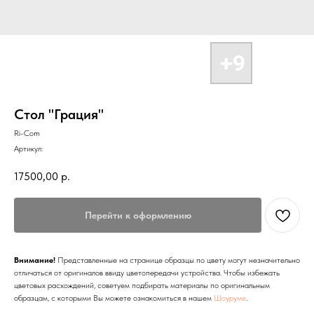
Стол "Грация"
Ri-Com
Артикул:
17500,00
р.
Перейти к оформлению
Внимание!
Представленные на странице образцы по цвету могут незначительно
отличаться от оригиналов ввиду цветопередачи устройства. Чтобы избежать
цветовых расхождений, советуем подбирать материалы по оригинальным
образцам, с которыми Вы можете ознакомиться в нашем
Шоуруме
.